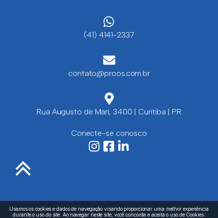
(41) 4141-2337
contato@proos.com.br
Rua Augusto de Mari, 3400 | Curitiba | PR
Conecte-se conosco
Usamos os cookies e dados de navegação visando proporcionar uma melhor experiência
durante o uso do site. Ao navegar neste site, você concorda e aceita o uso de Cookies.