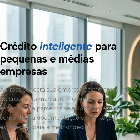
Crédito
inteligente
para
pequenas e médias
empresas
A Proos conecta sua empresa às melhores linhas
de crédito do mercado — com condições
especiais via parceiros selecionados, apoio
completo na documentação e orientação
estratégica para a melhor decisão.