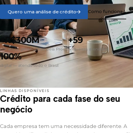
Como funciona
Quero uma análise de crédito
+R$300M
+59
em ativos gerenciados pela Proos
empresas atendidas
100%
digital — atende todo o Brasil
LINHAS DISPONÍVEIS
Crédito para cada fase do seu
negócio
Cada empresa tem uma necessidade diferente. A